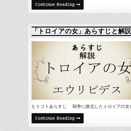
ン
「ボ
Continue Reading
ド
ヴ
ァ
リ
ー
夫
人」
「トロイアの女」あらすじと解説
あ
ら
す
じ
と
解
説・
登
場
人
物
や
舞
台
ギ
ュ
ス
ヒトコトあらすじ 戦争に敗北したトロイアの女
タ
ー
「ト
Continue Reading
ヴ・
ロ
フ
イ
ロ
ア