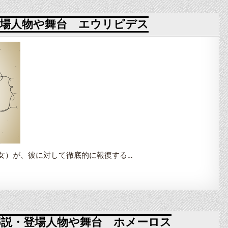
場人物や舞台 エウリピデス
女）が、彼に対して徹底的に報復する…
説・登場人物や舞台 ホメーロス