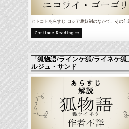
ヒトコトあらすじ ロシア農奴制のなかで、その仕
「死
Continue Reading
せ
る
魂」
あ
ら
す
「狐物語/ラインケ狐/ライネケ
じ
ルジュ・サンド
と
解
説・
登
場
人
物
や
舞
台
ニ
コ
ラ
イ・
ゴ