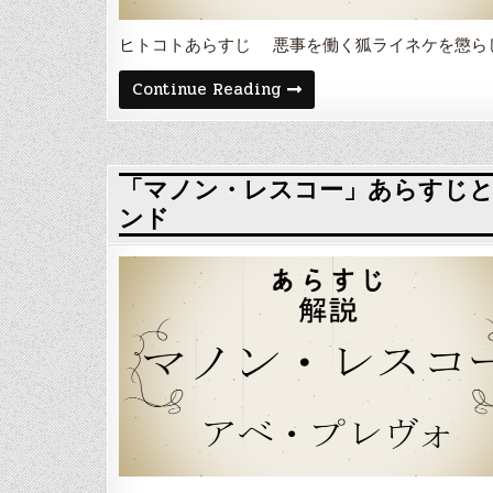
ー
ゴ
リ
ヒトコトあらすじ 悪事を働く狐ライネケを懲ら
「狐
Continue Reading
物
語/
ラ
イ
ン
ケ
「マノン・レスコー」あらすじと
狐/
ンド
ラ
イ
ネ
ケ
狐」
あ
ら
す
じ
と
解
説・
登
場
人
物
や