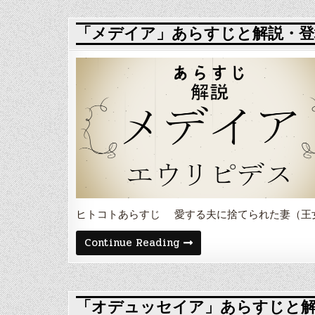
ー
の
ベ
女」
ー
あ
「メデイア」あらすじと解説・登
ル
ら
す
じ
と
解
説・
登
場
人
物
や
舞
台
エ
ウ
リ
ピ
ヒトコトあらすじ 愛する夫に捨てられた妻（王
デ
ス
「メ
Continue Reading
デ
イ
ア」
あ
ら
す
「オデュッセイア」あらすじと解