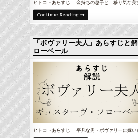
舞
ヒトコトあらすじ 金持ちの息子と、移り気な美
台
ジ
「マ
Continue Reading
ョ
ノ
ル
ン・
ジ
レ
ュ・
ス
サ
コ
ン
ー」
「ボヴァリー夫人」あらすじと解
ド
あ
ローベール
ら
す
じ
と
解
説・
登
場
人
物
や
舞
台
ジ
ョ
ル
ジ
ュ・
ヒトコトあらすじ 平凡な男・ボヴァリーに嫁い
サ