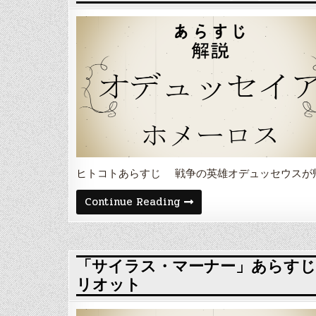
じ
と
解
説・
登
場
人
物
や
舞
台
エ
ウ
リ
ピ
デ
ス
ヒトコトあらすじ 戦争の英雄オデュッセウスが
「オ
Continue Reading
デ
ュ
ッ
セ
イ
ア」
「サイラス・マーナー」あらすじ
あ
リオット
ら
す
じ